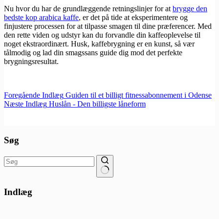
Nu hvor du har de grundlæggende retningslinjer for at
brygge den
bedste kop arabica kaffe
, er det på tide at eksperimentere og
finjustere processen for at tilpasse smagen til dine præferencer. Med
den rette viden og udstyr kan du forvandle din kaffeoplevelse til
noget ekstraordinært. Husk, kaffebrygning er en kunst, så vær
tålmodig og lad din smagssans guide dig mod det perfekte
brygningsresultat.
Foregående
Indlæg
Guiden til et billigt fitnessabonnement i Odense
Næste
Indlæg
Huslån - Den billigste låneform
Søg
Ingen
resultater
Indlæg