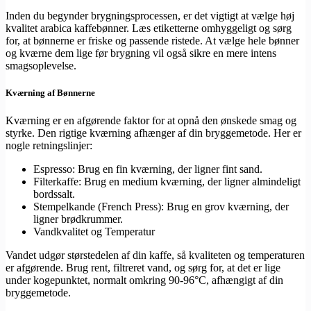
Inden du begynder brygningsprocessen, er det vigtigt at vælge høj
kvalitet arabica kaffebønner. Læs etiketterne omhyggeligt og sørg
for, at bønnerne er friske og passende ristede. At vælge hele bønner
og kværne dem lige før brygning vil også sikre en mere intens
smagsoplevelse.
Kværning af Bønnerne
Kværning er en afgørende faktor for at opnå den ønskede smag og
styrke. Den rigtige kværning afhænger af din bryggemetode. Her er
nogle retningslinjer:
Espresso: Brug en fin kværning, der ligner fint sand.
Filterkaffe: Brug en medium kværning, der ligner almindeligt
bordssalt.
Stempelkande (French Press): Brug en grov kværning, der
ligner brødkrummer.
Vandkvalitet og Temperatur
Vandet udgør størstedelen af din kaffe, så kvaliteten og temperaturen
er afgørende. Brug rent, filtreret vand, og sørg for, at det er lige
under kogepunktet, normalt omkring 90-96°C, afhængigt af din
bryggemetode.