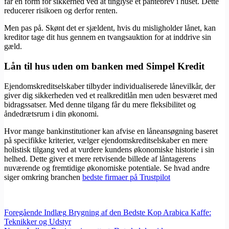
får en form for sikkerhed ved at tinglyse et pantebrev i huset. Dette
reducerer risikoen og derfor renten.
Men pas på. Skønt det er sjældent, hvis du misligholder lånet, kan
kreditor tage dit hus gennem en tvangsauktion for at inddrive sin
gæld.
Lån til hus uden om banken med Simpel Kredit
Ejendomskreditselskaber tilbyder individualiserede lånevilkår, der
giver dig sikkerheden ved et realkreditlån men uden besværet med
bidragssatser. Med denne tilgang får du mere fleksibilitet og
åndedrætsrum i din økonomi.
Hvor mange bankinstitutioner kan afvise en låneansøgning baseret
på specifikke kriterier, vælger ejendomskreditselskaber en mere
holistisk tilgang ved at vurdere kundens økonomiske historie i sin
helhed. Dette giver et mere retvisende billede af låntagerens
nuværende og fremtidige økonomiske potentiale. Se hvad andre
siger omkring branchen
bedste firmaer på Trustpilot
Foregående
Indlæg
Brygning af den Bedste Kop Arabica Kaffe:
Teknikker og Udstyr