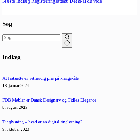
Næste
Indlæg
Registreringsattest: Det skal du vide
Søg
Ingen
resultater
Indlæg
At fastsætte en retfærdig pris på klangskåle
18. januar 2024
FDB Møbler er Dansk Designarv og Tidløs Elegance
9. august 2023
Tinglysning – hvad er en digital tinglysning?
9. oktober 2023