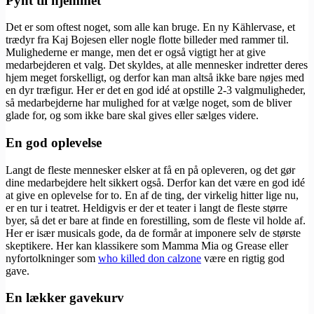
Pynt til hjemmet
Det er som oftest noget, som alle kan bruge. En ny Kählervase, et
trædyr fra Kaj Bojesen eller nogle flotte billeder med rammer til.
Mulighederne er mange, men det er også vigtigt her at give
medarbejderen et valg. Det skyldes, at alle mennesker indretter deres
hjem meget forskelligt, og derfor kan man altså ikke bare nøjes med
en dyr træfigur. Her er det en god idé at opstille 2-3 valgmuligheder,
så medarbejderne har mulighed for at vælge noget, som de bliver
glade for, og som ikke bare skal gives eller sælges videre.
En god oplevelse
Langt de fleste mennesker elsker at få en på opleveren, og det gør
dine medarbejdere helt sikkert også. Derfor kan det være en god idé
at give en oplevelse for to. En af de ting, der virkelig hitter lige nu,
er en tur i teatret. Heldigvis er der et teater i langt de fleste større
byer, så det er bare at finde en forestilling, som de fleste vil holde af.
Her er især musicals gode, da de formår at imponere selv de største
skeptikere. Her kan klassikere som Mamma Mia og Grease eller
nyfortolkninger som
who killed don calzone
være en rigtig god
gave.
En lækker gavekurv