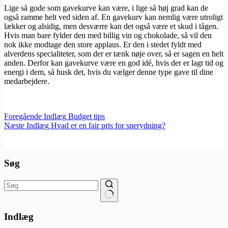
Lige så gode som gavekurve kan være, i lige så høj grad kan de
også ramme helt ved siden af. En gavekurv kan nemlig være utroligt
lækker og alsidig, men desværre kan det også være et skud i tågen.
Hvis man bare fylder den med billig vin og chokolade, så vil den
nok ikke modtage den store applaus. Er den i stedet fyldt med
alverdens specialiteter, som der er tænk nøje over, så er sagen en helt
anden. Derfor kan gavekurve være en god idé, hvis der er lagt tid og
energi i dem, så husk det, hvis du vælger denne type gave til dine
medarbejdere.
Foregående
Indlæg
Budget tips
Næste
Indlæg
Hvad er en fair pris for snerydning?
Søg
Ingen
resultater
Indlæg