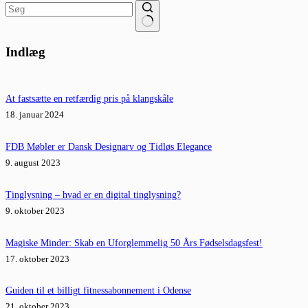
Ingen
resultater
Indlæg
At fastsætte en retfærdig pris på klangskåle
18. januar 2024
FDB Møbler er Dansk Designarv og Tidløs Elegance
9. august 2023
Tinglysning – hvad er en digital tinglysning?
9. oktober 2023
Magiske Minder: Skab en Uforglemmelig 50 Års Fødselsdagsfest!
17. oktober 2023
Guiden til et billigt fitnessabonnement i Odense
21. oktober 2023