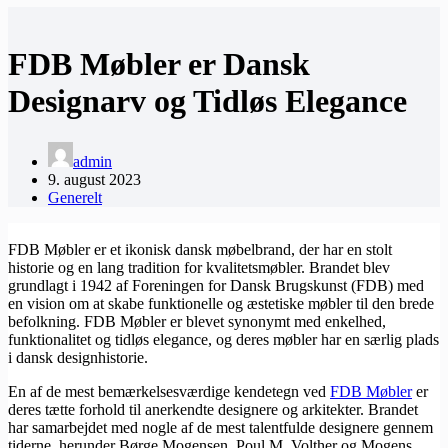
FDB Møbler er Dansk
Designarv og Tidløs Elegance
admin
9. august 2023
Generelt
FDB Møbler er et ikonisk dansk møbelbrand, der har en stolt
historie og en lang tradition for kvalitetsmøbler. Brandet blev
grundlagt i 1942 af Foreningen for Dansk Brugskunst (FDB) med
en vision om at skabe funktionelle og æstetiske møbler til den brede
befolkning. FDB Møbler er blevet synonymt med enkelhed,
funktionalitet og tidløs elegance, og deres møbler har en særlig plads
i dansk designhistorie.
En af de mest bemærkelsesværdige kendetegn ved
FDB Møbler
er
deres tætte forhold til anerkendte designere og arkitekter. Brandet
har samarbejdet med nogle af de mest talentfulde designere gennem
tiderne, herunder Børge Mogensen, Poul M. Volther og Mogens