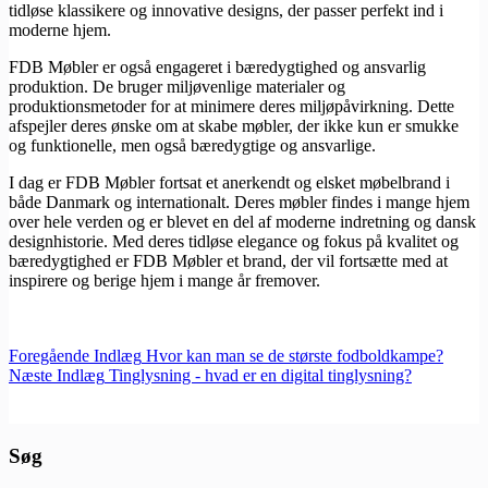
tidløse klassikere og innovative designs, der passer perfekt ind i
moderne hjem.
FDB Møbler er også engageret i bæredygtighed og ansvarlig
produktion. De bruger miljøvenlige materialer og
produktionsmetoder for at minimere deres miljøpåvirkning. Dette
afspejler deres ønske om at skabe møbler, der ikke kun er smukke
og funktionelle, men også bæredygtige og ansvarlige.
I dag er FDB Møbler fortsat et anerkendt og elsket møbelbrand i
både Danmark og internationalt. Deres møbler findes i mange hjem
over hele verden og er blevet en del af moderne indretning og dansk
designhistorie. Med deres tidløse elegance og fokus på kvalitet og
bæredygtighed er FDB Møbler et brand, der vil fortsætte med at
inspirere og berige hjem i mange år fremover.
Foregående
Indlæg
Hvor kan man se de største fodboldkampe?
Næste
Indlæg
Tinglysning - hvad er en digital tinglysning?
Søg