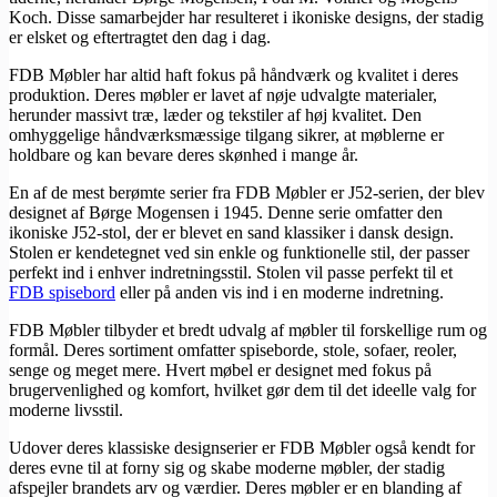
Koch. Disse samarbejder har resulteret i ikoniske designs, der stadig
er elsket og eftertragtet den dag i dag.
FDB Møbler har altid haft fokus på håndværk og kvalitet i deres
produktion. Deres møbler er lavet af nøje udvalgte materialer,
herunder massivt træ, læder og tekstiler af høj kvalitet. Den
omhyggelige håndværksmæssige tilgang sikrer, at møblerne er
holdbare og kan bevare deres skønhed i mange år.
En af de mest berømte serier fra FDB Møbler er J52-serien, der blev
designet af Børge Mogensen i 1945. Denne serie omfatter den
ikoniske J52-stol, der er blevet en sand klassiker i dansk design.
Stolen er kendetegnet ved sin enkle og funktionelle stil, der passer
perfekt ind i enhver indretningsstil. Stolen vil passe perfekt til et
FDB spisebord
eller på anden vis ind i en moderne indretning.
FDB Møbler tilbyder et bredt udvalg af møbler til forskellige rum og
formål. Deres sortiment omfatter spiseborde, stole, sofaer, reoler,
senge og meget mere. Hvert møbel er designet med fokus på
brugervenlighed og komfort, hvilket gør dem til det ideelle valg for
moderne livsstil.
Udover deres klassiske designserier er FDB Møbler også kendt for
deres evne til at forny sig og skabe moderne møbler, der stadig
afspejler brandets arv og værdier. Deres møbler er en blanding af