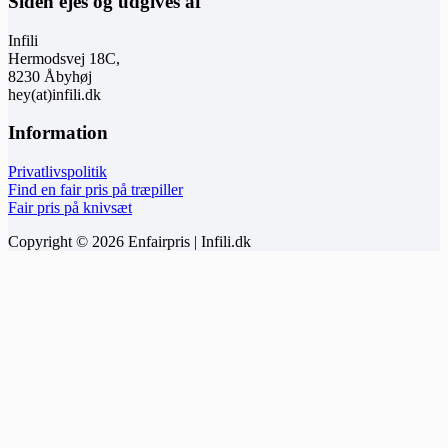
Siden ejes og udgives af
Infili
Hermodsvej 18C,
8230 Åbyhøj
hey(at)infili.dk
Information
Privatlivspolitik
Find en fair pris på træpiller
Fair pris på knivsæt
Copyright © 2026 Enfairpris | Infili.dk