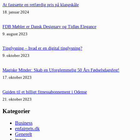
At fastsætte en retfærdig pris på klangskåle
18. januar 2024
FDB Møbler er Dansk Designarv og Tidløs Elegance
9. august 2023
Tinglysning – hvad er en digital tinglysning?
9. oktober 2023
Magiske Minder: Skab en Uforglemmelig 50 Års Fødselsdagsfest!
17. oktober 2023
Guiden til et billigt fitnessabonnement i Odense
21. oktober 2023
Kategorier
Business
enfairpris.dk
Generelt
ingen