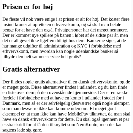
Prisen er for høj
De fleste vil nok være enige i at prisen er alt for høj. Det koster flere
tusind kroner at oprette en erhvervskonto, og så skal man betale
penge for at have den også. Privatpersoner har det meget nemmere.
Der er kommet nye spillere på banen i løbet af de sidste par år, men
det er alligevel ikke ligefrem billigt hos dem. Bankerne siger, at de
har mange udgifter til administration og KYC i forbindelse med
erhvervskonti, men hvordan kan nogle udenlandske banker så
tilbyde den helt samme service helt gratis?
Gratis alternativer
Der findes nogle gratis alternativer til en dansk erhvervskonto, og de
er meget gode. Disse alternativer findes i udlandet, og du kan finde
en liste over dem på den ovenstående hjemmeside. Der er en række
fordele i forbindelse med at have en konto i udlandet i stedet for i
Danmark, men så er der selvfølgelig (desværre) også nogle ulemper,
som man desværre ikke kan komme uden om. Et meget godt
eksempel er, at man ikke kan have MobilePay tilknyttet, da man skal
have en dansk erhvervskonto for dette. Du skal også igennem et par
ekstra skridt for at få den tilknyttet som NemKonto, men det kan
sagtens lade sig gøre.